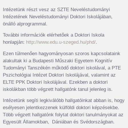
Intézetünk részt vesz az SZTE Neveléstudományi
Intézetének Neveléstudományi Doktori Iskolájában,
önálló alprogrammal.
További információk elérhetőek a Doktori Iskola
honlapján:
http://www.edu.u-szeged.hu/phd/
.
Ezen túlmenően hagyományosan szoros kapcsolataink
alakultak ki a Budapesti Műszaki Egyetem Kognitív
Tudományi Tanszékén működő doktori iskolával, a PTE
Pszichológiai Intézet Doktori Iskolájával, valamint az
ELTE PPK Doktori Iskolájával. Ezekben a doktori
iskolákban több végzett hallgatónk tanul jelenleg is.
Intézetünk segíti legkiválóbb hallgatóinkat abban is, hogy
esélyesen jelentkezzenek külföldi doktori képzésekbe.
Több végzett hallgatónk folytat doktori tanulmányokat az
Egyesült Államokban, Dániában és Svédországban.