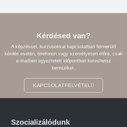
Kérdésed van?
A képzéssel, kurzusokkal kapcsolatban felmerülő
kérdés esetén, telefonon vagy személyesen előre, csak
e-mailben egyeztetett időpontban kereshetsz
bennünket.
KAPCSOLATFELVÉTEL
Szocializálódunk