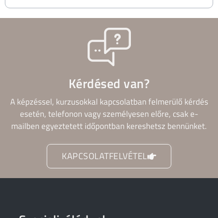
Kérdésed van?
A képzéssel, kurzusokkal kapcsolatban felmerülő kérdés
esetén, telefonon vagy személyesen előre, csak e-
mailben egyeztetett időpontban kereshetsz bennünket.
KAPCSOLATFELVÉTEL