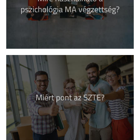
pszichológia MA végzettség?
Érdekel!
Megmutatjuk Neked!
Miért pont az SZTE?
Érdekel!